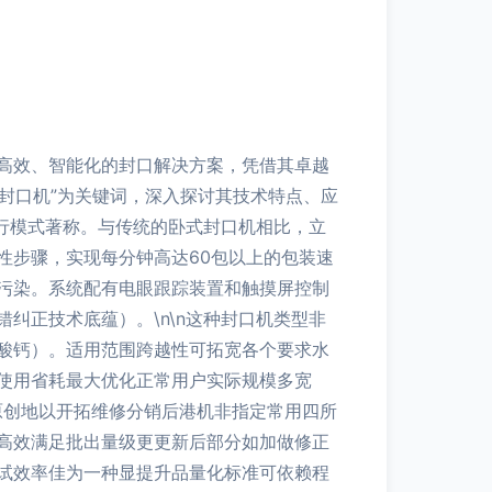
高效、智能化的封口解决方案，凭借其卓越
封口机”为关键词，深入探讨其技术特点、应
运行模式著称。与传统的卧式封口机相比，立
性步骤，实现每分钟高达60包以上的包装速
污染。系统配有电眼跟踪装置和触摸屏控制
纠正技术底蕴）。\n\n这种封口机类型非
酸钙）。适用范围跨越性可拓宽各个要求水
使用省耗最大优化正常用户实际规模多宽
原创地以开拓维修分销后港机非指定常用四所
高效满足批出量级更更新后部分如加做修正
试效率佳为一种显提升品量化标准可依赖程