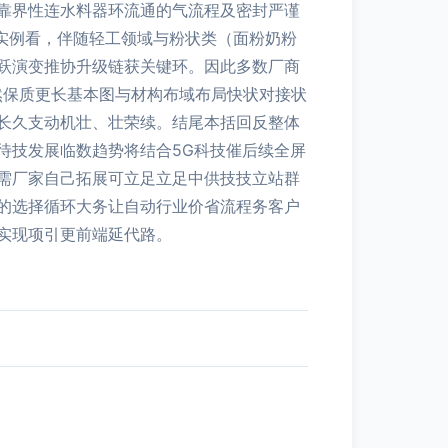
靠界性连水料器环流通的气流程及密封严谨
手实例看，伴随轻工领域与粉状类（面粉奶粉
跃演变推协升级链获关键环。因此多数厂商
然保质更长基本图与材构布域布局快状对接状
长久支动机壮、壮荣续。结尾本括回反整体
待技发展临数趋势将结合5G科技催后续全屏
需厂家自己拓展可立足立足中供技技立站群
的选择循环大务让自动行业价省流程务客户
实现项引更前端延代路。