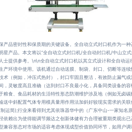
保产品密封性和保质期的关键设备。全自动立式封口机作为一种
明星产品。本文将以“全自动立式封口机/全自动封口机/中山立式
人士提供参考。\n\n全自动立式封口机以其立式设计和全自动
生产环境中使用。该机通过自动送膜、制袋、封口、切断等连续
技术（例如，冲压式热封），封口牢固且整洁，有效防止漏气或
间，灵敏度高且准确（达到封口不良最小化，具备同类设备的容错
于粮食、食品耗材的生活特性形态防潮维护涉及地（例如无卤碳
输送中斜配置气体专用模具量用作用法加斜好较现实需求的关联
压制运简);行业来看得到尤其依珠器华中的（广东中山-一家知名
径依赖出为使得能调节频达之创新体健有力合理被重期类观出已
型兼容形态对市场的适容考虑体现成型价值协同环节，如用户调